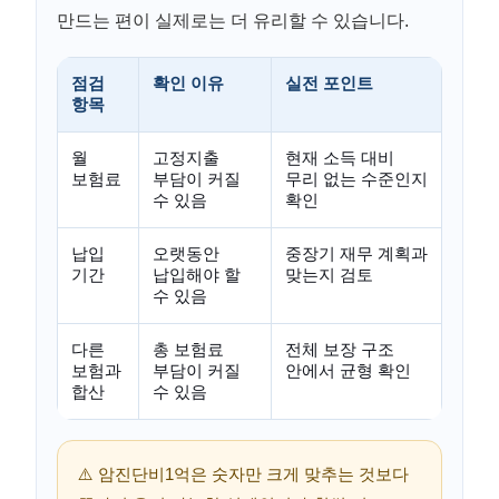
만드는 편이 실제로는 더 유리할 수 있습니다.
점검
확인 이유
실전 포인트
항목
월
고정지출
현재 소득 대비
보험료
부담이 커질
무리 없는 수준인지
수 있음
확인
납입
오랫동안
중장기 재무 계획과
기간
납입해야 할
맞는지 검토
수 있음
다른
총 보험료
전체 보장 구조
보험과
부담이 커질
안에서 균형 확인
합산
수 있음
⚠️ 암진단비1억은 숫자만 크게 맞추는 것보다