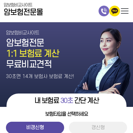
암보험비교사이트
암보험전문몰
암보험비교사이트
암보험전문
1:1 보험료 계산
무료비교견적
30초면 14개 보험사 보험료 계산!
내 보험료
30초
간단 계산
보험타입을 선택하세요
비갱신형
갱신형