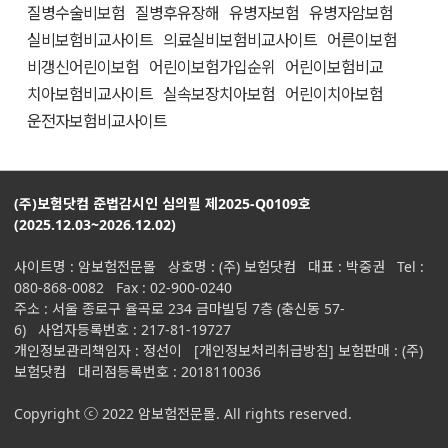
질병수술비보험
질병후유장해
유병자보험
유병자암보험
실비보험비교사이트
의료실비보험비교사이트
어른이보험
비갱신어린이보험
어린이보험가입순위
어린이보험비교
치아보험비교사이트
실속보장치아보험
어린이치아보험
운전자보험비교사이트
(주)보험닷컴 준법감시인 심의필 제2025-Q0109호
(2025.12.03~2026.12.02)
사이트명 : 암보험전문몰 상호명 : (주) 보험닷컴 대표 : 박중권 Tel :
080-868-0082 Fax : 02-900-0240
주소 : 서울 종로구 율곡로 234 금마빌딩 7층 (충신동 57-
6) 사업자등록번호 : 217-81-19727
개인정보관리책임자 : 정선이
[개인정보처리취급방침]
보험판매 : (주)
보험닷컴 대리점등록번호 : 2018110036
Copyright ⓒ 2022 암보험전문몰. All rights reserved.