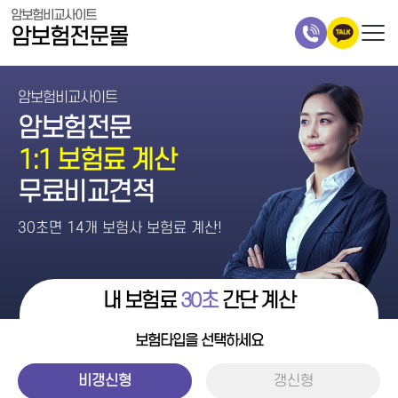
암보험비교사이트
암보험전문몰
암보험비교사이트
암보험전문
1:1 보험료 계산
무료비교견적
30초면 14개 보험사 보험료 계산!
내 보험료
30초
간단 계산
보험타입을 선택하세요
비갱신형
갱신형