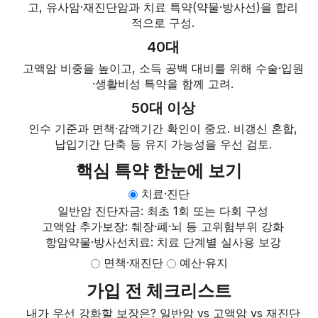
고, 유사암·재진단암과 치료 특약(약물·방사선)을 합리
적으로 구성.
40대
고액암 비중을 높이고, 소득 공백 대비를 위해 수술·입원
·생활비성 특약을 함께 고려.
50대 이상
인수 기준과 면책·감액기간 확인이 중요. 비갱신 혼합,
납입기간 단축 등 유지 가능성을 우선 검토.
핵심 특약 한눈에 보기
치료·진단
일반암 진단자금: 최초 1회 또는 다회 구성
고액암 추가보장: 췌장·폐·뇌 등 고위험부위 강화
항암약물·방사선치료: 치료 단계별 실사용 보강
면책·재진단
예산·유지
가입 전 체크리스트
내가 우선 강화할 보장은? 일반암 vs 고액암 vs 재진단