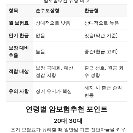
암보험추천 유형 비교
항목
순수보장형
환급형
월 보험료
상대적으로 낮음
상대적으로 높음
만기 환급
없음
있음(약관 기준)
보장 대비
높음
중간(환급 고려)
효율
보장 극대화, 예산
환급 선호, 원금 회
적합 대상
절감 지향
수 성향
해지 시 환급 손익
유의 사항
장기 유지가 핵심
변동
연령별 암보험추천 포인트
20대·30대
초기 보험료가 유리할 때 일반암 기본 진단자금을 키우