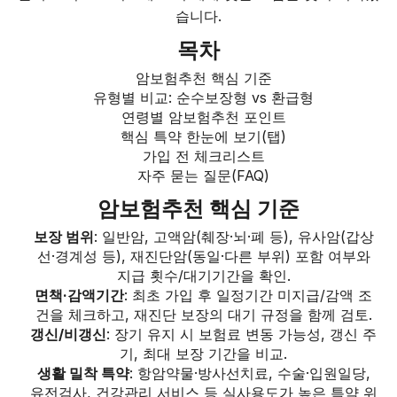
습니다.
목차
암보험추천 핵심 기준
유형별 비교: 순수보장형 vs 환급형
연령별 암보험추천 포인트
핵심 특약 한눈에 보기(탭)
가입 전 체크리스트
자주 묻는 질문(FAQ)
암보험추천 핵심 기준
보장 범위
: 일반암, 고액암(췌장·뇌·폐 등), 유사암(갑상
선·경계성 등), 재진단암(동일·다른 부위) 포함 여부와
지급 횟수/대기기간을 확인.
면책·감액기간
: 최초 가입 후 일정기간 미지급/감액 조
건을 체크하고, 재진단 보장의 대기 규정을 함께 검토.
갱신/비갱신
: 장기 유지 시 보험료 변동 가능성, 갱신 주
기, 최대 보장 기간을 비교.
생활 밀착 특약
: 항암약물·방사선치료, 수술·입원일당,
유전검사, 건강관리 서비스 등 실사용도가 높은 특약 위