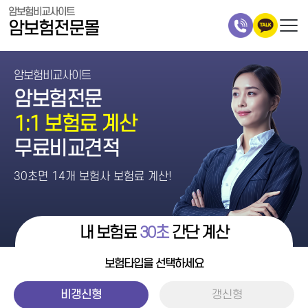
암보험비교사이트
암보험전문몰
암보험비교사이트
암보험전문
1:1 보험료 계산
무료비교견적
30초면 14개 보험사 보험료 계산!
내 보험료
30초
간단 계산
보험타입을 선택하세요
비갱신형
갱신형