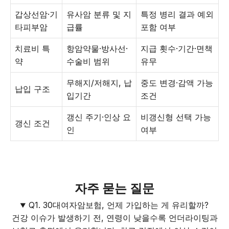
갑상선암·기
유사암 분류 및 지
특정 병리 결과 예외
타피부암
급률
포함 여부
치료비 특
항암약물·방사선·
지급 횟수·기간·면책
약
수술비 범위
유무
무해지/저해지, 납
중도 변경·감액 가능
납입 구조
입기간
조건
갱신 주기·인상 요
비갱신형 선택 가능
갱신 조건
인
여부
자주 묻는 질문
Q1. 30대여자암보험, 언제 가입하는 게 유리할까?
건강 이슈가 발생하기 전, 연령이 낮을수록 언더라이팅과