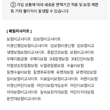
② 가입 상품에 따라 새로운 면책기간 적용 및 보장 제한
등 기타 불이익이 발생할 수 있습니다
[ 패밀리사이트 ]
보험비교사이트
암보험비교사이트
비갱신형암보험비교사이트
암보험비갱신형
암보험비교
생명보험보험비교사이트
종합건강보험
보험비교사이트
무해지환급형
무해지보험
3대질병보험
3대진단비보험
허혈성심장질환보험
뇌혈관질환보험
수술비보험
질병수술비보험
질병후유장해
유병자보험
유병자암보험
실비보험비교사이트
의료실비보험비교사이트
어른이보험
비갱신어린이보험
어린이보험가입순위
어린이보험비교
치아보험비교사이트
실속보장치아보험
어린이치아보험
운전자보험비교사이트