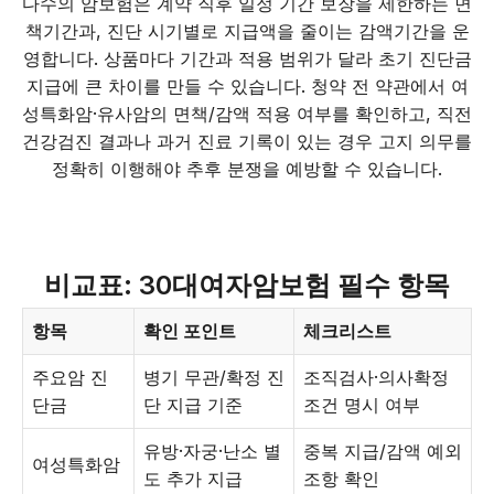
다수의 암보험은 계약 직후 일정 기간 보장을 제한하는 면
책기간과, 진단 시기별로 지급액을 줄이는 감액기간을 운
영합니다. 상품마다 기간과 적용 범위가 달라 초기 진단금
지급에 큰 차이를 만들 수 있습니다. 청약 전 약관에서 여
성특화암·유사암의 면책/감액 적용 여부를 확인하고, 직전
건강검진 결과나 과거 진료 기록이 있는 경우 고지 의무를
정확히 이행해야 추후 분쟁을 예방할 수 있습니다.
비교표: 30대여자암보험 필수 항목
항목
확인 포인트
체크리스트
주요암 진
병기 무관/확정 진
조직검사·의사확정
단금
단 지급 기준
조건 명시 여부
유방·자궁·난소 별
중복 지급/감액 예외
여성특화암
도 추가 지급
조항 확인