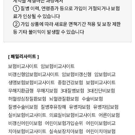
계약을 체결하는 과정에서
① 질병 이력, 연령증가 등으로 가입이 거절되거나 보험
료가 인상될 수 있습니다
② 가입 상품에 따라 새로운 면책기간 적용 및 보장 제한
등 기타 불이익이 발생할 수 있습니다
[ 패밀리사이트 ]
보험비교사이트
암보험비교사이트
비갱신형암보험비교사이트
암보험비갱신형
암보험비교
생명보험보험비교사이트
종합건강보험
보험비교사이트
무해지환급형
무해지보험
3대질병보험
3대진단비보험
허혈성심장질환보험
뇌혈관질환보험
수술비보험
질병수술비보험
질병후유장해
유병자보험
유병자암보험
실비보험비교사이트
의료실비보험비교사이트
어른이보험
비갱신어린이보험
어린이보험가입순위
어린이보험비교
치아보험비교사이트
실속보장치아보험
어린이치아보험