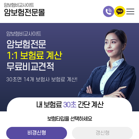
암보험비교사이트
암보험전문몰
암보험비교사이트
암보험전문
1:1 보험료 계산
무료비교견적
30초면 14개 보험사 보험료 계산!
내 보험료
30초
간단 계산
보험타입을 선택하세요
비갱신형
갱신형