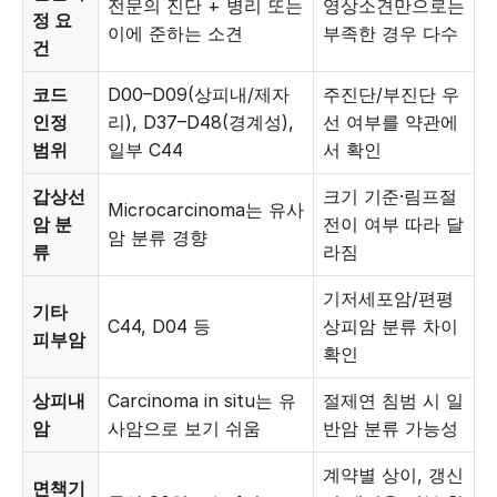
전문의 진단 + 병리 또는
영상소견만으로는
정 요
이에 준하는 소견
부족한 경우 다수
건
코드
D00–D09(상피내/제자
주진단/부진단 우
인정
리), D37–D48(경계성),
선 여부를 약관에
범위
일부 C44
서 확인
갑상선
크기 기준·림프절
Microcarcinoma는 유사
암 분
전이 여부 따라 달
암 분류 경향
류
라짐
기저세포암/편평
기타
C44, D04 등
상피암 분류 차이
피부암
확인
상피내
Carcinoma in situ는 유
절제연 침범 시 일
암
사암으로 보기 쉬움
반암 분류 가능성
계약별 상이, 갱신
면책기