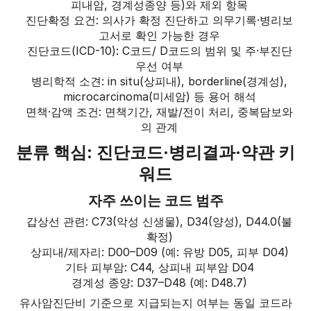
피내암, 경계성종양 등)와 제외 항목
진단확정 요건: 의사가 확정 진단하고 의무기록·병리보
고서로 확인 가능한 경우
진단코드(ICD-10): C코드/ D코드의 범위 및 주·부진단
우선 여부
병리학적 소견: in situ(상피내), borderline(경계성),
microcarcinoma(미세암) 등 용어 해석
면책·감액 조건: 면책기간, 재발/전이 처리, 중복담보와
의 관계
분류 핵심: 진단코드·병리결과·약관 키
워드
자주 쓰이는 코드 범주
갑상선 관련: C73(악성 신생물), D34(양성), D44.0(불
확정)
상피내/제자리: D00–D09 (예: 유방 D05, 피부 D04)
기타 피부암: C44, 상피내 피부암 D04
경계성 종양: D37–D48 (예: D48.7)
유사암진단비 기준으로 지급되는지 여부는 동일 코드라