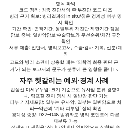
항목 파악
코드 정리: 최종 진단서의 주·부진단 코드 대조
병리 근거 확보: 병리결과의 in situ/침윤·경계성 여부 명
시 확인
기간 확인: 면책기간, 동일부위 재진단 제한기간 점검
담보 중복: 일반암담보·수술담보와 우선순위/차감 규정
확인
서류 제출: 진단서, 병리보고서, 수술·검사 기록, 신분/계
좌
코드와 병리 소견이 상충할 때는 ‘의학적 최종 판단 근
거’가 되는 보고서의 문구가 분류에 큰 영향을 줍니다.
자주 헷갈리는 예외·경계 사례
갑상선 미세유두암: 크기 기준으로 유사암 분류 경향이
나, 림프절 전이 명시 시 일반암 판단 가능
피부 기저세포암: 일부는 유사암, 일부는 일반암으로 처
리—약관의 ‘기타 피부암’ 정의 확인
경계성 종양: D37–D48 범위라도 병리 코멘트에 따른
재분류 가능
절제연 미세침윤: 상피내암에서 일반암으로 상향될 수