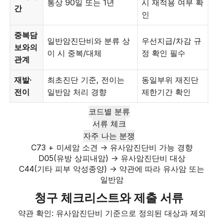
통상 90일 또는 1년
시 재적용 여부 확
간
인
중복담
일반암진단비와 분류 상
우선지급/차감 규
보와의
이 시 중복/대체
정 확인 필수
관계
재발·
최초진단 기준, 전이는
동일부위 재진단
전이
일반암 처리 경향
제한기간 확인
코드별 분류
서류 체크
자주 나는 분쟁
C73 + 미세암 소견 → 유사암진단비 가능 경향
D05(유방 상피내암) → 유사암진단비 대상
C44(기타 피부 악성종양) → 약관에 따라 유사암 또는
일반암
청구 체크리스트와 제출 서류
약관 확인: 유사암진단비 기준으로 정의된 대상과 제외