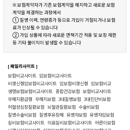
※ 보험계약자가 기존 보험계약을 해지하고 새로운 보험
계약을 체결하는 과정에서
① 질병 이력, 연령증가 등으로 가입이 거절되거나 보험
료가 인상될 수 있습니다
② 가입 상품에 따라 새로운 면책기간 적용 및 보장 제한
등 기타 불이익이 발생할 수 있습니다
[ 패밀리사이트 ]
보험비교사이트
암보험비교사이트
비갱신형암보험비교사이트
암보험비갱신형
암보험비교
생명보험보험비교사이트
종합건강보험
보험비교사이트
무해지환급형
무해지보험
3대질병보험
3대진단비보험
허혈성심장질환보험
뇌혈관질환보험
수술비보험
질병수술비보험
질병후유장해
유병자보험
유병자암보험
실비보험비교사이트
의료실비보험비교사이트
어른이보험