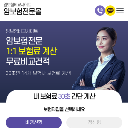
암보험비교사이트
암보험전문몰
암보험비교사이트
암보험전문
1:1 보험료 계산
무료비교견적
30초면 14개 보험사 보험료 계산!
내 보험료
30초
간단 계산
보험타입을 선택하세요
비갱신형
갱신형