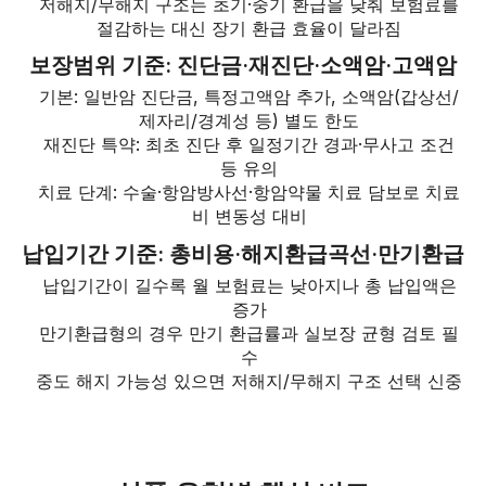
저해지/무해지 구조는 초기·중기 환급을 낮춰 보험료를
절감하는 대신 장기 환급 효율이 달라짐
보장범위 기준: 진단금·재진단·소액암·고액암
기본: 일반암 진단금, 특정고액암 추가, 소액암(갑상선/
제자리/경계성 등) 별도 한도
재진단 특약: 최초 진단 후 일정기간 경과·무사고 조건
등 유의
치료 단계: 수술·항암방사선·항암약물 치료 담보로 치료
비 변동성 대비
납입기간 기준: 총비용·해지환급곡선·만기환급
납입기간이 길수록 월 보험료는 낮아지나 총 납입액은
증가
만기환급형의 경우 만기 환급률과 실보장 균형 검토 필
수
중도 해지 가능성 있으면 저해지/무해지 구조 선택 신중