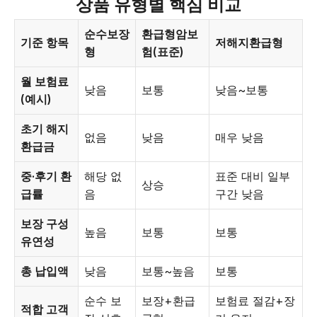
상품 유형별 핵심 비교
순수보장
환급형암보
기준 항목
저해지환급형
형
험(표준)
월 보험료
낮음
보통
낮음~보통
(예시)
초기 해지
없음
낮음
매우 낮음
환급금
중·후기 환
해당 없
표준 대비 일부
상승
급률
음
구간 낮음
보장 구성
높음
보통
보통
유연성
총 납입액
낮음
보통~높음
보통
순수 보
보장+환급
보험료 절감+장
적합 고객