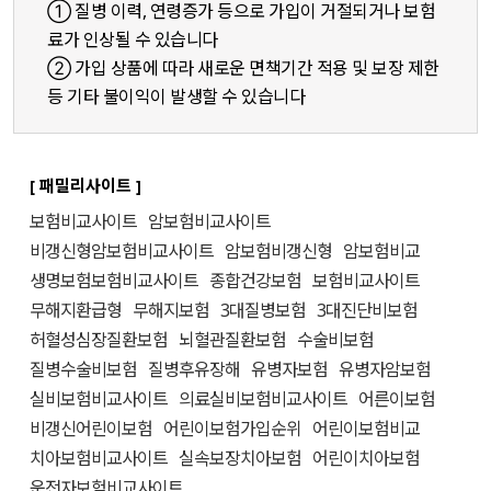
① 질병 이력, 연령증가 등으로 가입이 거절되거나 보험
료가 인상될 수 있습니다
② 가입 상품에 따라 새로운 면책기간 적용 및 보장 제한
등 기타 불이익이 발생할 수 있습니다
[ 패밀리사이트 ]
보험비교사이트
암보험비교사이트
비갱신형암보험비교사이트
암보험비갱신형
암보험비교
생명보험보험비교사이트
종합건강보험
보험비교사이트
무해지환급형
무해지보험
3대질병보험
3대진단비보험
허혈성심장질환보험
뇌혈관질환보험
수술비보험
질병수술비보험
질병후유장해
유병자보험
유병자암보험
실비보험비교사이트
의료실비보험비교사이트
어른이보험
비갱신어린이보험
어린이보험가입순위
어린이보험비교
치아보험비교사이트
실속보장치아보험
어린이치아보험
운전자보험비교사이트