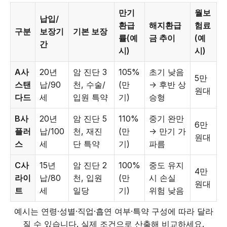
만기
월보
납입/
환급
해지환급
험료
구분
보장기
기본 보장
률(예
금 추이
(예
간
시)
시)
A사
20년
암 진단 3
105%
초기 낮음
5만
스탠
납/90
천, 수술/
(만
→ 후반 상
원대
다드
세
입원 특약
기)
승형
B사
20년
암 진단 5
110%
중기 완만
6만
플러
납/100
천, 재진
(만
→ 만기 가
원대
스
세
단 특약
기)
파름
C사
15년
암 진단 2
100%
중도 유지
4만
라이
납/80
천, 입원
(만
시 손실
원대
트
세
일당
기)
위험 낮음
예시는 연령·성별·직업·흡연 여부·특약 구성에 따라 달라
질 수 있습니다. 실제 조건으로 산출해 비교하세요.