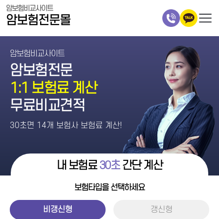
암보험비교사이트
암보험전문몰
암보험비교사이트
암보험전문
1:1 보험료 계산
무료비교견적
30초면 14개 보험사 보험료 계산!
내 보험료
30초
간단 계산
보험타입을 선택하세요
비갱신형
갱신형