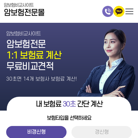
암보험비교사이트
암보험전문몰
암보험비교사이트
암보험전문
1:1 보험료 계산
무료비교견적
30초면 14개 보험사 보험료 계산!
내 보험료
30초
간단 계산
보험타입을 선택하세요
비갱신형
갱신형