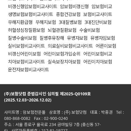
비갱신형암보험비교사이트
암보험비갱신형
암보험비교
생명보험보험비교사이트
종합건강보험
보험비교사이트
무해지환급형
무해지보험
3대질병보험
3대진단비보험
허혈성심장질환보험
뇌혈관질환보험
수술비보험
질병수술비보험
질병후유장해
유병자보험
유병자암보험
실비보험비교사이트
의료실비보험비교사이트
어른이보험
비갱신어린이보험
어린이보험가입순위
어린이보험비교
치아보험비교사이트
실속보장치아보험
어린이치아보험
운전자보험비교사이트
(주)보험닷컴 준법감시인 심의필 제2025-Q0109호
(2025.12.03~2026.12.02)
사이트명 : 암보험전문몰 상호명 : (주) 보험닷컴 대표 : 박중권 Tel :
080-868-0082 Fax : 02-900-0240
주소 : 서울 종로구 율곡로 234 금마빌딩 7층 (충신동 57-
6) 사업자등록번호 : 217-81-19727