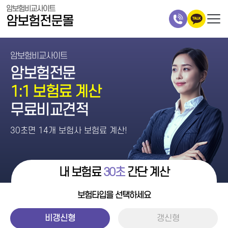
암보험비교사이트
암보험전문몰
암보험비교사이트
암보험전문
1:1 보험료 계산
무료비교견적
30초면 14개 보험사 보험료 계산!
내 보험료
30초
간단 계산
보험타입을 선택하세요
비갱신형
갱신형