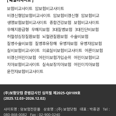
[ 패밀리사이트 ]
보험비교사이트
암보험비교사이트
비갱신형암보험비교사이트
암보험비갱신형
암보험비교
생명보험보험비교사이트
종합건강보험
보험비교사이트
무해지환급형
무해지보험
3대질병보험
3대진단비보험
허혈성심장질환보험
뇌혈관질환보험
수술비보험
질병수술비보험
질병후유장해
유병자보험
유병자암보험
실비보험비교사이트
의료실비보험비교사이트
어른이보험
비갱신어린이보험
어린이보험가입순위
어린이보험비교
치아보험비교사이트
실속보장치아보험
어린이치아보험
운전자보험비교사이트
(주)보험닷컴 준법감시인 심의필 제2025-Q0109호
(2025.12.03~2026.12.02)
사이트명 : 암보험전문몰 상호명 : (주) 보험닷컴 대표 : 박중권 Tel :
080-868-0082 Fax : 02-900-0240