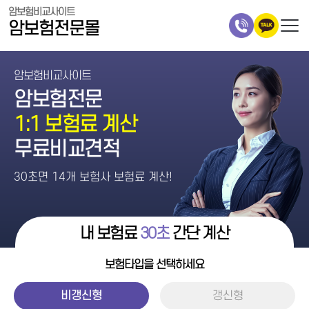
암보험비교사이트
암보험전문몰
암보험비교사이트
암보험전문
1:1 보험료 계산
무료비교견적
30초면 14개 보험사 보험료 계산!
내 보험료
30초
간단 계산
보험타입을 선택하세요
비갱신형
갱신형