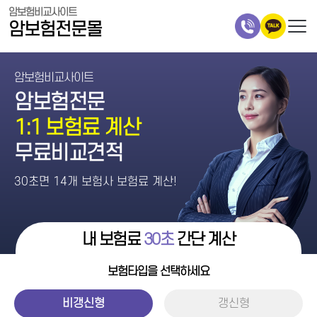
암보험비교사이트
암보험전문몰
암보험비교사이트
암보험전문
1:1 보험료 계산
무료비교견적
30초면 14개 보험사 보험료 계산!
내 보험료
30초
간단 계산
보험타입을 선택하세요
비갱신형
갱신형