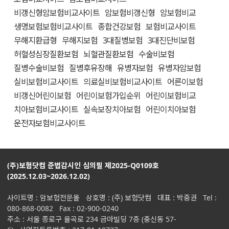
비갱신형암보험비교사이트
암보험비갱신형
암보험비교
생명보험보험비교사이트
종합건강보험
보험비교사이트
무해지환급형
무해지보험
3대질병보험
3대진단비보험
허혈성심장질환보험
뇌혈관질환보험
수술비보험
질병수술비보험
질병후유장해
유병자보험
유병자암보험
실비보험비교사이트
의료실비보험비교사이트
어른이보험
비갱신어린이보험
어린이보험가입순위
어린이보험비교
치아보험비교사이트
실속보장치아보험
어린이치아보험
운전자보험비교사이트
(주)보험닷컴 준법감시인 심의필 제2025-Q0109호
(2025.12.03~2026.12.02)
사이트명 : 암보험전문몰 상호명 : (주) 보험닷컴 대표 : 박중권 Tel :
080-868-0082 Fax : 02-900-0240
주소 : 서울 종로구 율곡로 234 금마빌딩 7층 (충신동 57-